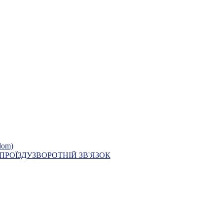
 міжнародний
On-Line Р
овий ярмарок
замовлення електро
виставкового бізнесу
ПРОЇЗДУ
ЗВОРОТНІЙ ЗВ'ЯЗОК